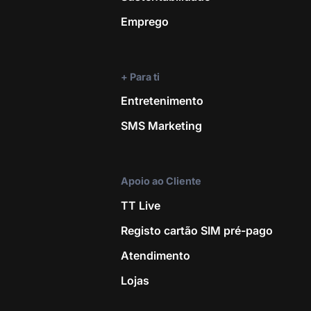
Emprego
4G
Frequência de rede
+ Para ti
Entretenimento
QB 850/900/1800/1900
SMS Marketing
Processador
Apoio ao Cliente
Tipo de cartão SIM
TT Live
Nano
Registo cartão SIM pré-pago
Atendimento
Dual SIM
Lojas
SIM 1 + Híbrido (SIM ou MicroSD)