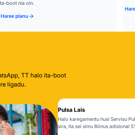
ita-boot nia oin.
Hare
Haree planu
atsApp, TT halo ita-boot
re ligadu.
Pulsa Lais
Halo karegamentu husi Servisu Puls
sira, ita sei simu Bónus adisional 5