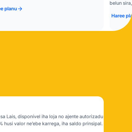
belun sira
e planu
Haree pl
a Lais, disponível iha loja no ajente autorizadu
% husi valor ne’ebe karrega, iha saldo prinsipal.