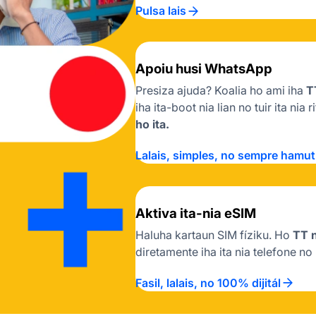
Pulsa lais
Apoiu husi WhatsApp
Presiza ajuda? Koalia ho ami iha
T
iha ita-boot nia lian no tuir ita nia 
ho ita.
Lalais, simples, no sempre hamut
Aktiva ita-nia eSIM
Haluha kartaun SIM fíziku. Ho
TT 
diretamente iha ita nia telefone n
Fasil, lalais, no 100% dijitál