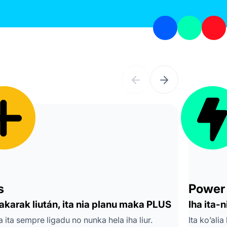
s
Power
hakarak liután, ita nia planu maka PLUS
Iha ita-
 ita sempre ligadu no nunka hela iha liur.
Ita ko’ali