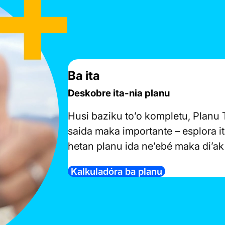
Ba ita
Deskobre ita-nia planu
Husi baziku to’o kompletu, Planu TT
saida maka importante – esplora i
hetan planu ida ne’ebé maka di’ak l
Kalkuladóra ba planu