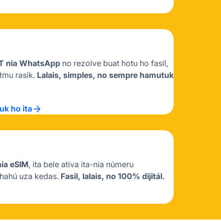
T nia WhatsApp
no ​​rezolve buat hotu ho fasil,
ritmu rasik.
Lalais, simples, no sempre hamutuk
uk ho ita
nia eSIM
, ita bele ativa ita-nia númeru
o hahú uza kedas.
Fasil, lalais, no 100% dijitál.