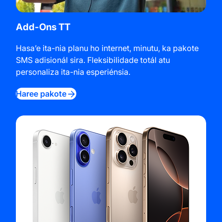
Add-Ons TT
Hasa’e ita-nia planu ho internet, minutu, ka pakote
SMS adisionál sira. Fleksibilidade totál atu
personaliza ita-nia esperiénsia.
Haree pakote