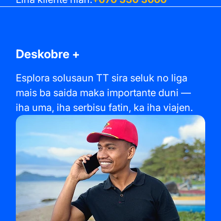
Deskobre +
Esplora solusaun TT sira seluk no liga
mais ba saida maka importante duni —
iha uma, iha serbisu fatin, ka iha viajen.