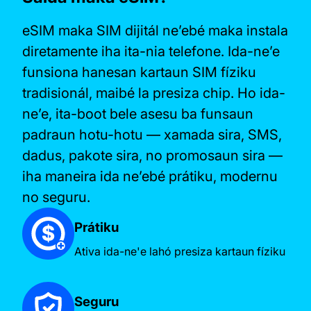
eSIM maka SIM dijitál ne’ebé maka instala
diretamente iha ita-nia telefone. Ida-ne’e
funsiona hanesan kartaun SIM fíziku
tradisionál, maibé la presiza chip. Ho ida-
ne’e, ita-boot bele asesu ba funsaun
padraun hotu-hotu — xamada sira, SMS,
dadus, pakote sira, no promosaun sira —
iha maneira ida ne’ebé prátiku, modernu
no seguru.
Prátiku
Ativa ida-ne'e lahó presiza kartaun fíziku
Seguru