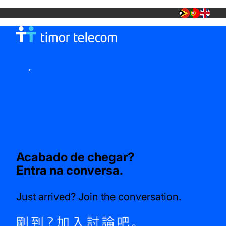
MÓVEL
TT FIBRA +
LOJA TT
Loja TT
eSIM TT
Acabado de chegar?
Entra na conversa.
Samsung Galaxy S25
Sai dijitál ho
TT eSIM.
Just arrived? Join the conversation.
$960
Lalais, seguru, no prontu atu uza — la