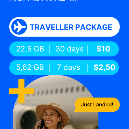
presiza kartaun.
Loja TT
Adesaun iha ne’e