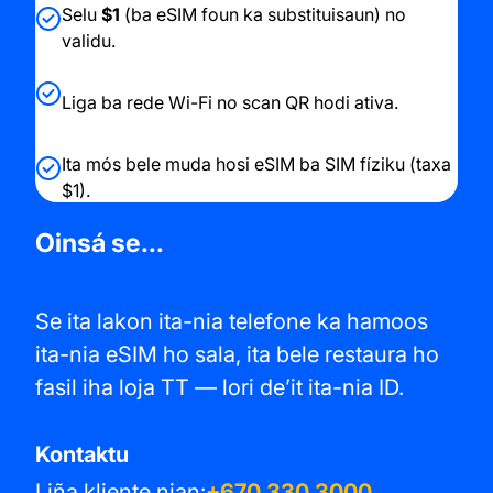
Selu
$1
(ba eSIM foun ka substituisaun) no
validu.
Liga ba rede Wi-Fi no scan QR hodi ativa.
Ita mós bele muda hosi eSIM ba SIM fíziku (taxa
$1).
Oinsá se...
Se ita lakon ita-nia telefone ka hamoos
ita-nia eSIM ho sala, ita bele restaura ho
fasil iha loja TT — lori de’it ita-nia ID.
Kontaktu
Liña kliente nian:
+670 330 3000