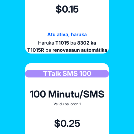
a
NF10
NS6
ba
ba
8302 ka
8302 ka
$0.15
novasaun automátika
novasaun automátika
20 GB
20 GB
Atu ativa, haruka
Haruka
T1015
ba
8302 ka
$10
$15
T1015R
ba
renovasaun automátika
lidu ba loron 30
lidu ba loron 7
TTalk SMS 100
ativa, haruka
ativa, haruka
NS10
NF15
ba
ba
8302 ka
8302 ka
100 Minutu/SMS
novasaun automátika
novasaun automátika
Validu ba loron 1
$0.25