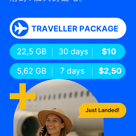
liután bainhira de’it ita presiza, ho
Loja TT
liberdade atu hili de’it saida maka ita uza.
Haree pakote sira