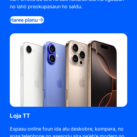
no lahó preokupasaun ho saldu.
Haree planu
Loja TT
Espasu online foun ida atu deskobre, kompara, no
sosa telephone no asesoriu sira ne’eb’e modern no