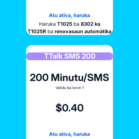
Atu ativa, haruka
Haruka
T1025
ba
8302 ka
T1025R
ba
renovasaun automátika
TTalk SMS 200
200 Minutu/SMS
Validu ba loron 1
$0.40
Atu ativa, haruka