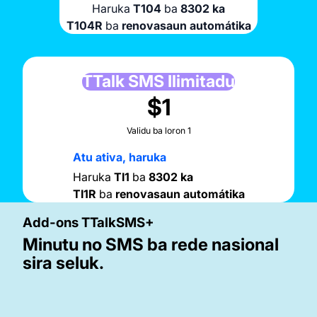
Haruka
T104
ba
8302 ka
T104R
ba
renovasaun automátika
TTalk SMS Ilimitadu
$1
Validu ba loron 1
Atu ativa, haruka
Haruka
TI1
ba
8302 ka
TI1R
ba
renovasaun automátika
Add-ons TTalkSMS+
lk SMS 100
lk SMS 50
Minutu no SMS ba rede nasional
sira seluk.
inutu/SMS
inutu/SMS
lidu ba loron 3
lidu ba loron 2