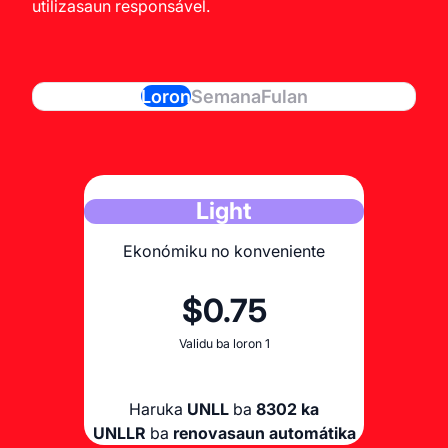
utilizasaun responsável.
Loron
Semana
Fulan
Light
Ekonómiku no konveniente
$0.75
Validu ba loron 1
Haruka
UNLL
ba
8302 ka
UNLLR
ba
renovasaun automátika