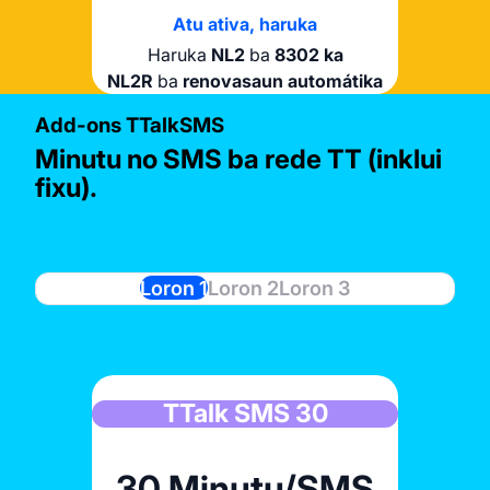
Atu ativa, haruka
Haruka
NL2
ba
8302 ka
NL2R
ba
renovasaun automátika
Add-ons TTalkSMS
500 MB
500 MB
Minutu no SMS ba rede TT (inklui
fixu).
$0.50
$1
lidu ba loron 30
lidu ba loron 7
Loron 1
Loron 2
Loron 3
ativa, haruka
ativa, haruka
a
NS05
NF1
ba
ba
8302 ka
8302 ka
novasaun automátika
enovasaun automátika
TTalk SMS 30
3 GB
3 GB
30 Minutu/SMS