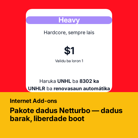
Heavy
Hardcore, sempre lais
$1
Validu ba loron 1
Haruka
UNHL
ba
8302 ka
UNHLR
ba
renovasaun automátika
Internet Add-ons
Light
Light
Pakote dadus Netturbo — dadus
barak, liberdade boot
ku no konveniente
ku no konveniente
$20
$5