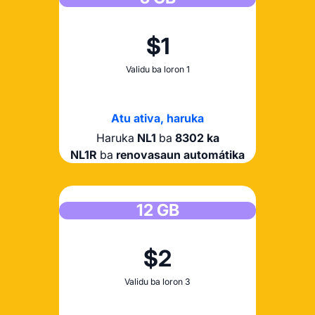
$1
Validu ba loron 1
Atu ativa, haruka
Haruka
NL1
ba
8302 ka
NL1R
ba
renovasaun automátika
12 GB
$2
Validu ba loron 3