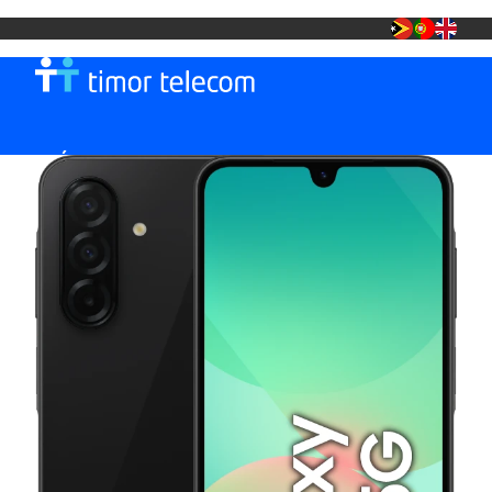
MÓVEL
TT FIBRA +
LOJA TT