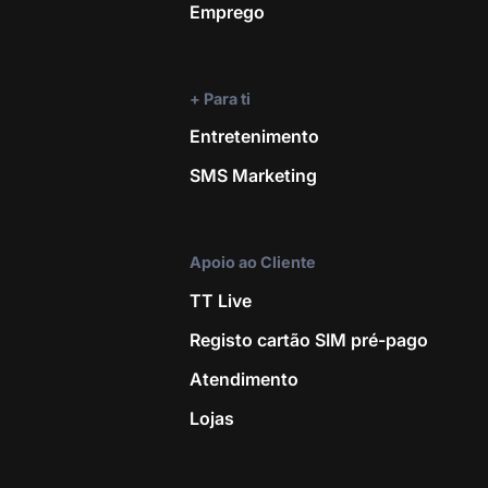
Emprego
5G
Frequência de rede
+ Para ti
Entretenimento
QB 850/900/1800/1900
SMS Marketing
Processador
Exynos 1380 (5nm)
Apoio ao Cliente
Tipo de cartão SIM
TT Live
Registo cartão SIM pré-pago
Nano-SIM
Atendimento
Dual SIM
Lojas
Dual SIM (slot híbrido - SIM ou cartão memória)