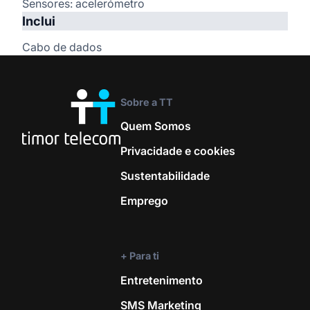
Sensores: acelerómetro
Inclui
Cabo de dados
Tecnologia e Sistemas
Sobre a TT
Sistema operativo
Quem Somos
Android™ 15
Privacidade e cookies
Sustentabilidade
Tecnologia de rede
Emprego
4G
Frequência de rede
+ Para ti
Entretenimento
850/900/1800/1901
SMS Marketing