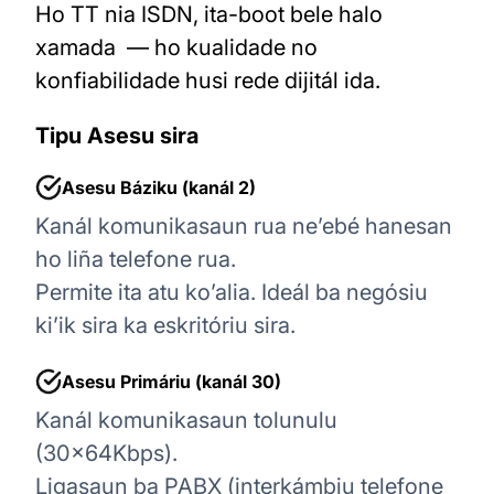
Ho TT nia ISDN, ita-boot bele halo
xamada — ho kualidade no
konfiabilidade husi rede dijitál ida.
Tipu Asesu sira
Asesu Báziku (kanál 2)
Kanál komunikasaun rua ne’ebé hanesan
ho liña telefone rua.
Permite ita atu ko’alia. Ideál ba negósiu
ki’ik sira ka eskritóriu sira.
Asesu Primáriu (kanál 30)
Kanál komunikasaun tolunulu
(30×64Kbps).
Ligasaun ba PABX (interkámbiu telefone