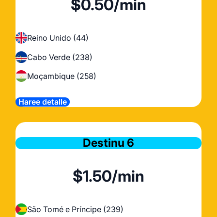
$0.50/min
Reino Unido (44)
Cabo Verde (238)
Moçambique (258)
Haree detalle
Destinu 6
$1.50/min
São Tomé e Príncipe (239)