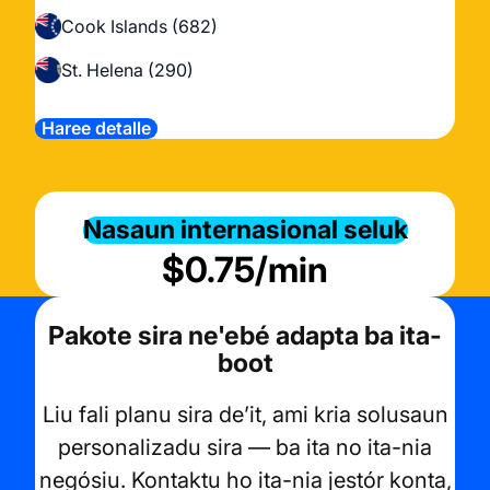
Cook Islands (682)
St. Helena (290)
Haree detalle
Nasaun internasional seluk
$0.75/min
Pakote sira ne'ebé adapta ba ita-
boot
Liu fali planu sira de’it, ami kria solusaun
personalizadu sira — ba ita no ita-nia
negósiu.
Kontaktu ho ita-nia jestór konta,