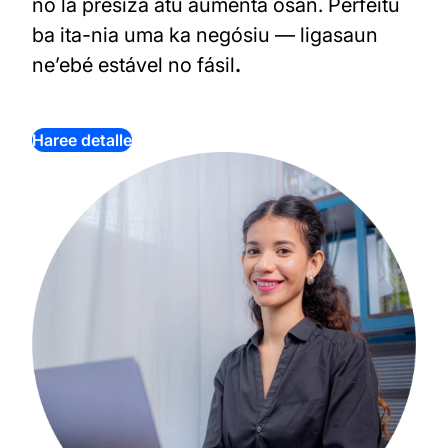
no la presiza atu aumenta osan.
Perfeitu
ba ita-nia uma ka negósiu — ligasaun
ne’ebé estável no fásil
.
Haree detalle