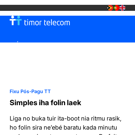
MÓVEL
TT FIBRA +
LOJA TT
Fixu Pós-Pagu TT
Acabado de chegar?
Entra na conversa.
Simples
iha folin laek
Just arrived? Join the conversation.
Liga no buka tuir ita-boot nia ritmu rasik,
ho folin sira ne’ebé baratu kada minutu