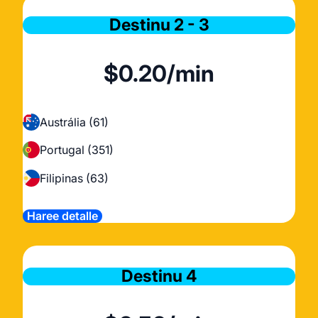
Destinu 2 - 3
$0.20/min
Austrália (61)
Portugal (351)
Filipinas (63)
Haree detalle
Destinu 4