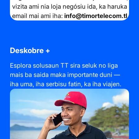
vizita ami nia loja negósiu ida, ka haruka
email mai ami iha:
info@timortelecom.tl
Deskobre +
Esplora solusaun TT sira seluk no liga
mais ba saida maka importante duni —
iha uma, iha serbisu fatin, ka iha viajen.